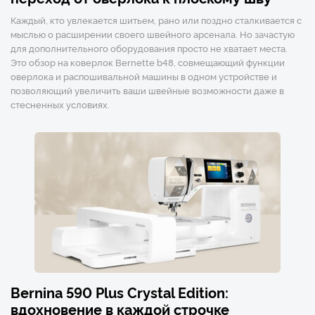
Каждый, кто увлекается шитьем, рано или поздно сталкивается с
мыслью о расширении своего швейного арсенала. Но зачастую
для дополнительного оборудования просто не хватает места.
Это обзор на коверлок Bernette b48, совмещающий функции
оверлока и распошивальной машины в одном устройстве и
позволяющий увеличить ваши швейные возможности даже в
стесненных условиях.
Bernina 590 Plus Crystal Edition:
вдохновение в каждой строчке