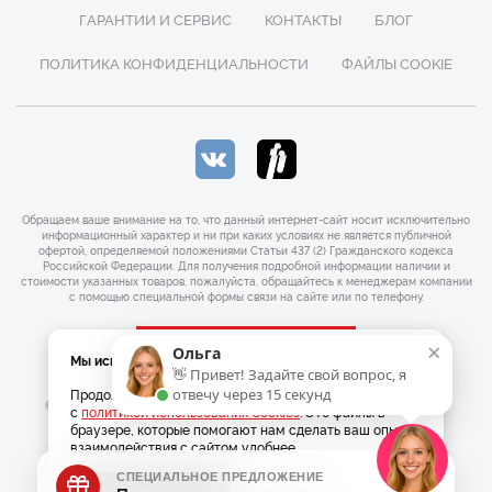
ГАРАНТИИ И СЕРВИС
КОНТАКТЫ
БЛОГ
ПОЛИТИКА КОНФИДЕНЦИАЛЬНОСТИ
ФАЙЛЫ COOKIE
Обращаем ваше внимание на то, что данный интернет-сайт носит исключительно
информационный характер и ни при каких условиях не является публичной
офертой, определяемой положениями Статьи 437 (2) Гражданского кодекса
Российской Федерации. Для получения подробной информации наличии и
стоимости указанных товаров, пожалуйста, обращайтесь к менеджерам компании
с помощью специальной формы связи на сайте или по телефону.
×
×
ЗАКАЗАТЬ ЗВОНОК
Ольга
Мы используем Cookies
👋 Привет! Задайте свой вопрос, я
Продолжая использовать наш сайт, вы соглашаетесь
отвечу через 15 секунд
© 2026 Официальный интернет магазин Bernina. ОГРНИП
с
политикой использования Cookies
. Это файлы в
316547600101493
браузере, которые помогают нам сделать ваш опыт
взаимодействия с сайтом удобнее.
|
Разработка
Веб-аналитика
Согласен со всеми
Настроить