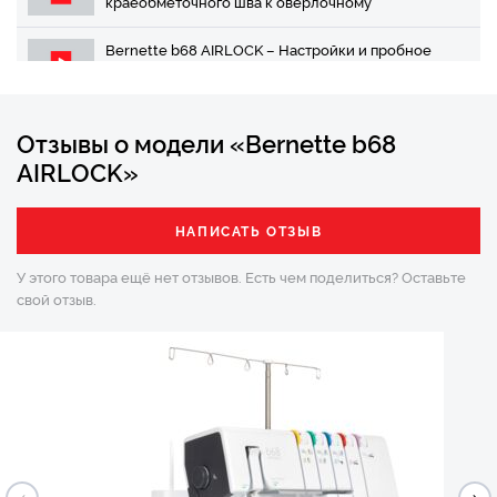
краеобметочного шва к оверлочному
Bernette b68 AIRLOCK – Настройки и пробное
шитье для комбинированного шва
Bernette b68 AIRLOCK – Как заправить петлители
Отзывы о модели «Bernette b68
AIRLOCK»
b6Bernette b68 AIRLOCK – Как заправить иглы для
оверлочных швов
НАПИСАТЬ ОТЗЫВ
Bernette b68 AIRLOCK – Как заправить иглы для
краеобметочных и цепных швов
У этого товара ещё нет отзывов. Есть чем поделиться?
Оставьте
свой отзыв.
Bernette b68 AIRLOCK – Как заправить иглы для
комбинированных швов