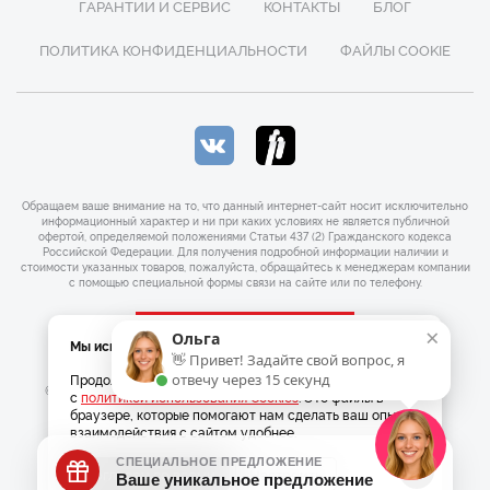
ГАРАНТИИ И СЕРВИС
КОНТАКТЫ
БЛОГ
ПОЛИТИКА КОНФИДЕНЦИАЛЬНОСТИ
ФАЙЛЫ COOKIE
Обращаем ваше внимание на то, что данный интернет-сайт носит исключительно
информационный характер и ни при каких условиях не является публичной
офертой, определяемой положениями Статьи 437 (2) Гражданского кодекса
Российской Федерации. Для получения подробной информации наличии и
стоимости указанных товаров, пожалуйста, обращайтесь к менеджерам компании
с помощью специальной формы связи на сайте или по телефону.
×
×
ЗАКАЗАТЬ ЗВОНОК
Ольга
Мы используем Cookies
👋 Привет! Задайте свой вопрос, я
Продолжая использовать наш сайт, вы соглашаетесь
отвечу через 15 секунд
© 2026 Официальный интернет магазин Bernina. ОГРНИП
с
политикой использования Cookies
. Это файлы в
316547600101493
браузере, которые помогают нам сделать ваш опыт
взаимодействия с сайтом удобнее.
|
Разработка
Веб-аналитика
Согласен со всеми
Настроить