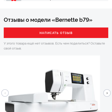
использование
Bernette b79 – Комбинирование стежков
Отзывы о модели «Bernette b79»
Bernette b79 – Намотка и заправка шпульки
НАПИСАТЬ ОТЗЫВ
У этого товара ещё нет отзывов. Есть чем поделиться?
Оставьте
Bernette b79 – Дизайнер строчек
свой отзыв.
Bernette b79 – Вышивка с помощью инструмента
CutWork
Bernette b79 – Расширенные настройки
Bernette b79 – Подготовка к вышивке
Bernette b79 – Комбинирование мотивов вышивки