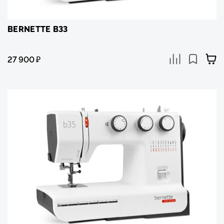
BERNETTE B33
27 900
₽