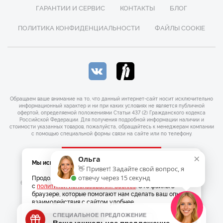
ГАРАНТИИ И СЕРВИС
КОНТАКТЫ
БЛОГ
ПОЛИТИКА КОНФИДЕНЦИАЛЬНОСТИ
ФАЙЛЫ COOKIE
Обращаем ваше внимание на то, что данный интернет-сайт носит исключительно
информационный характер и ни при каких условиях не является публичной
офертой, определяемой положениями Статьи 437 (2) Гражданского кодекса
Российской Федерации. Для получения подробной информации наличии и
стоимости указанных товаров, пожалуйста, обращайтесь к менеджерам компании
с помощью специальной формы связи на сайте или по телефону.
×
×
ЗАКАЗАТЬ ЗВОНОК
Ольга
Мы используем Cookies
👋 Привет! Задайте свой вопрос, я
Продолжая использовать наш сайт, вы соглашаетесь
отвечу через 15 секунд
© 2026 Официальный интернет магазин Bernina. ОГРНИП
с
политикой использования Cookies
. Это файлы в
316547600101493
браузере, которые помогают нам сделать ваш опыт
взаимодействия с сайтом удобнее.
|
Разработка
Веб-аналитика
Согласен со всеми
Настроить