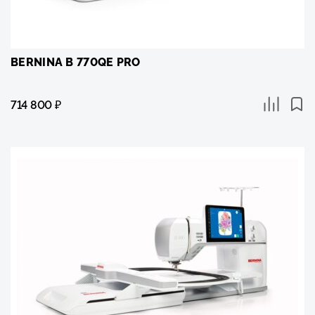
BERNINA B 770QE PRO
714 800
₽