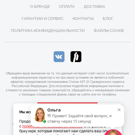
О БРЕНДЕ
ОПЛАТА
ДОСТАВКА
ГАРАНТИИ И СЕРВИС
КОНТАКТЫ
БЛОГ
ПОЛИТИКА КОНФИДЕНЦИАЛЬНОСТИ
ФАЙЛЫ COOKIE
Обращаем ваше внимание на то, что данный интернет-сайт носит исключительно
информационный характер и ни при каких условиях не является публичной
офертой, определяемой положениями Статьи 437 (2) Гражданского кодекса
Российской Федерации. Для получения подробной информации наличии и
стоимости указанных товаров, пожалуйста, обращайтесь к менеджерам компании
с помощью специальной формы связи на сайте или по телефону.
×
×
ЗАКАЗАТЬ ЗВОНОК
Ольга
Мы используем Cookies
👋 Привет! Задайте свой вопрос, я
Продолжая использовать наш сайт, вы соглашаетесь
отвечу через 15 секунд
© 2026 Официальный интернет магазин Bernina. ОГРНИП
с
политикой использования Cookies
. Это файлы в
316547600101493
браузере, которые помогают нам сделать ваш опыт