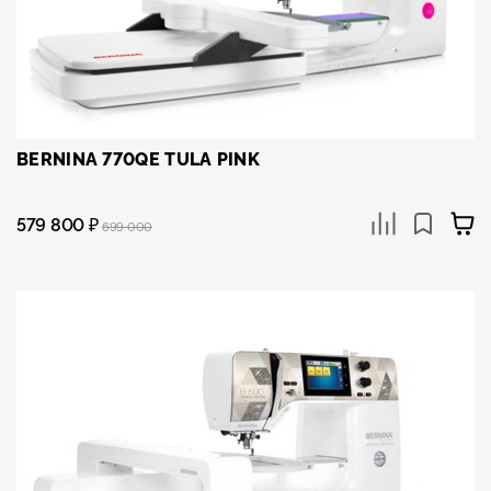
BERNINA 770QE TULA PINK
579 800
₽
699 000